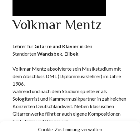
Volkmar Mentz
Lehrer für
Gitarre und Klavier
in den
Standorten
Wandsbek, Eilbek
Volkmar Mentz absolvierte sein Musikstudium mit
dem Abschluss DML (Diplommusiklehrer) im Jahre
1986.
während und nach dem Studium spielte er als
Sologitarrist und Kammermusikpartner in zahlreichen
Konzerten Deutschlandweit. Neben klassischen
Gitarrenwerke führt er auch eigene Kompositionen
für Gitarre und Klavier auf.
Seit 2009 unterrichtet Volkmar Mentz Gitarre und
Cookie-Zustimmung verwalten
Klavier am Recital Musikforum Hamburg.