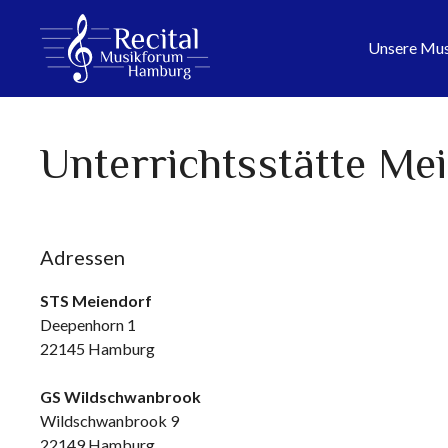
Zum
Inhalt
Unsere Mus
springen
Unterrichtsstätte Me
Adressen
STS Meiendorf
Deepenhorn 1
22145 Hamburg
GS Wildschwanbrook
Wildschwanbrook 9
22149 Hamburg