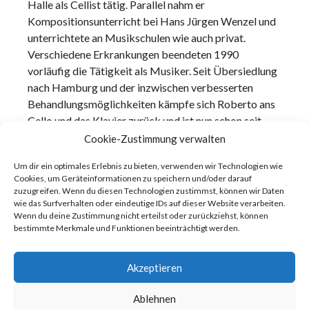
Halle als Cellist tätig. Parallel nahm er
Kompositionsunterricht bei Hans Jürgen Wenzel und
unterrichtete an Musikschulen wie auch privat.
Verschiedene Erkrankungen beendeten 1990
vorläufig die Tätigkeit als Musiker. Seit Übersiedlung
nach Hamburg und der inzwischen verbesserten
Behandlungsmöglichkeiten kämpfe sich Roberto ans
Cello und das Klavier zurück und ist nun schon seit
1998 wieder als Cellist, Musiklehrer, Arrangeur und
Cookie-Zustimmung verwalten
Komponist tätig.
Um dir ein optimales Erlebnis zu bieten, verwenden wir Technologien wie
Cookies, um Geräteinformationen zu speichern und/oder darauf
zuzugreifen. Wenn du diesen Technologien zustimmst, können wir Daten
wie das Surfverhalten oder eindeutige IDs auf dieser Website verarbeiten.
Wenn du deine Zustimmung nicht erteilst oder zurückziehst, können
bestimmte Merkmale und Funktionen beeinträchtigt werden.
Akzeptieren
Ablehnen