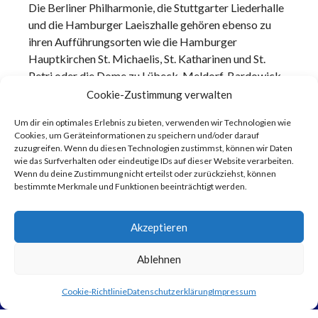
Die Berliner Philharmonie, die Stuttgarter Liederhalle
und die Hamburger Laeiszhalle gehören ebenso zu
ihren Aufführungsorten wie die Hamburger
Hauptkirchen St. Michaelis, St. Katharinen und St.
Petri oder die Dome zu Lübeck, Meldorf, Bardowick
und Schleswig.
Cookie-Zustimmung verwalten
Um dir ein optimales Erlebnis zu bieten, verwenden wir Technologien wie
Cookies, um Geräteinformationen zu speichern und/oder darauf
zuzugreifen. Wenn du diesen Technologien zustimmst, können wir Daten
wie das Surfverhalten oder eindeutige IDs auf dieser Website verarbeiten.
Wenn du deine Zustimmung nicht erteilst oder zurückziehst, können
bestimmte Merkmale und Funktionen beeinträchtigt werden.
Akzeptieren
Facebook
YouTube
Instagram
Ablehnen
© Recital Musikforum Hamburg
Datenschutz
Cookie-Richtlinie
Datenschutzerklärung
Impressum
Impressum